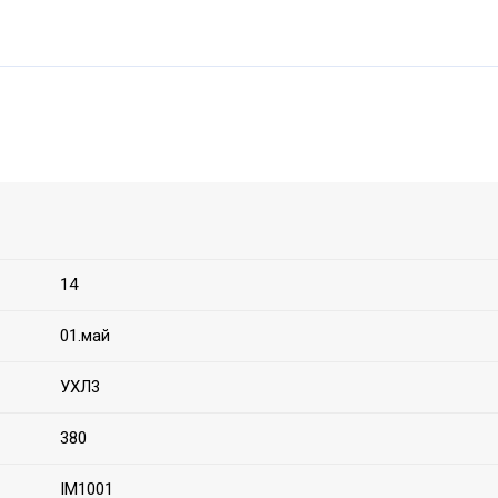
14
01.май
УХЛ3
380
IM1001