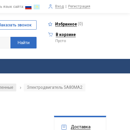
Вход
|
Регистрация
ь язык сайта:
(
0
)
Избранное
В корзине
Пусто
ленные
Электродвигатель 5А80МА2
/
Доставка