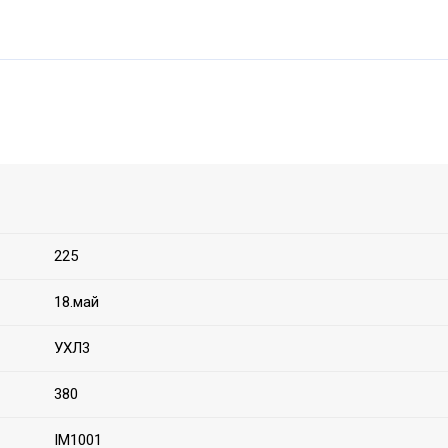
225
18.май
УХЛ3
380
IM1001