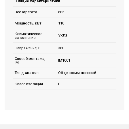
Общие характеристики
685
Вес агрегата
110
Мощность, кВт
Климатическое
УХЛ3
исполнение
380
Напряжение, В
Способ монтажа,
IM1001
IM
Общепромышленный
Тип двигателя
F
Класс изоляции