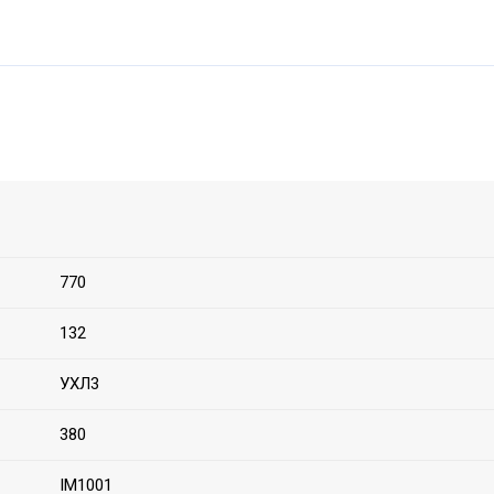
770
132
УХЛ3
380
IM1001