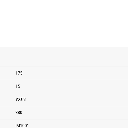
175
15
УХЛ3
380
IM1001