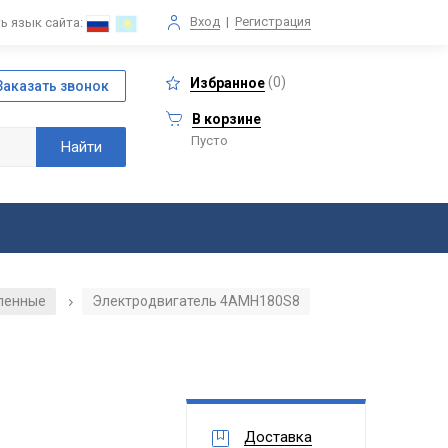
Вход
|
Регистрация
ь язык сайта:
(
0
)
Избранное
В корзине
Пусто
ленные
Электродвигатель 4АМН180S8
/
Доставка