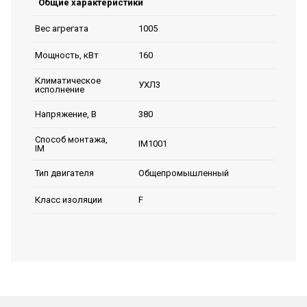
Общие характеристики
1005
Вес агрегата
160
Мощность, кВт
Климатическое
УХЛ3
исполнение
380
Напряжение, В
Способ монтажа,
IM1001
IM
Общепромышленный
Тип двигателя
F
Класс изоляции