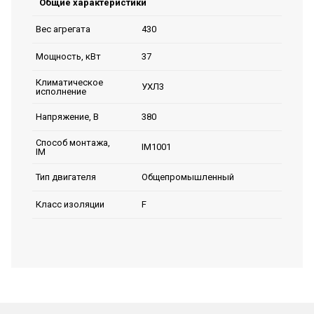
Общие характеристики
430
Вес агрегата
37
Мощность, кВт
Климатическое
УХЛ3
исполнение
380
Напряжение, В
Способ монтажа,
IM1001
IM
Общепромышленный
Тип двигателя
F
Класс изоляции