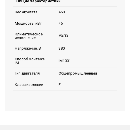
Общие характеристики
460
Вес агрегата
45
Мощность, кВт
Климатическое
УХЛ3
исполнение
380
Напряжение, В
Способ монтажа,
IM1001
IM
Общепромышленный
Тип двигателя
F
Класс изоляции