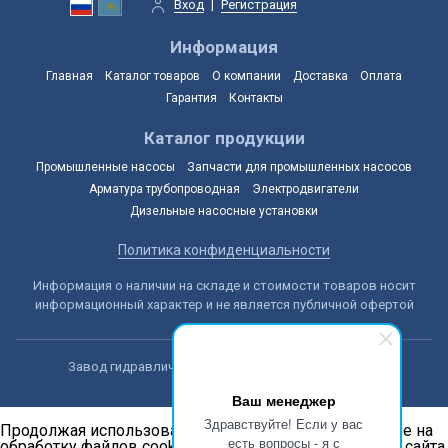
Вход
|
Регистрация
Информация
Главная
Каталог товаров
О компании
Доставка
Оплата
Гарантия
Контакты
Каталог продукции
Промышленные насосы
Запчасти для промышленных насосов
Арматура трубопроводная
Электродвигатели
Дизельные насосные установки
Политика конфиденциальности
Информация о наличии на складе и стоимости товаров носит
информационный характер и не является публичной офертой
Завод гидравлических машин © 2014-2026, Астана
Ваш менеджер
Здравствуйте! Если у вас
Продолжая использовать наш сайт, вы даёте согласие на
есть вопросы - я с
обработку файлов cookie в целях функционирования сайта