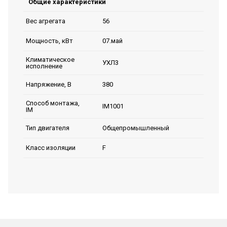
Общие характеристики
56
Вес агрегата
07.май
Мощность, кВт
Климатическое
УХЛ3
исполнение
380
Напряжение, В
Способ монтажа,
IM1001
IM
Общепромышленный
Тип двигателя
F
Класс изоляции