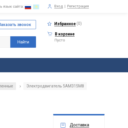
Вход
|
Регистрация
ь язык сайта:
(
0
)
Избранное
В корзине
Пусто
ленные
Электродвигатель 5АМ315М8
/
Доставка