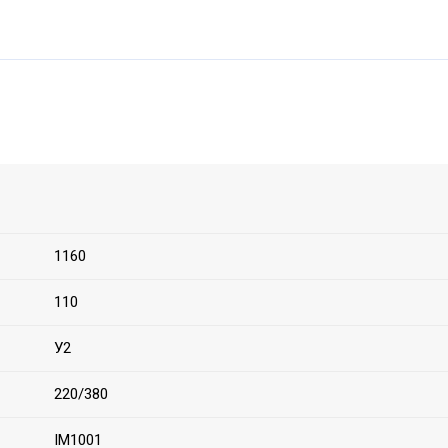
1160
110
У2
220/380
IM1001