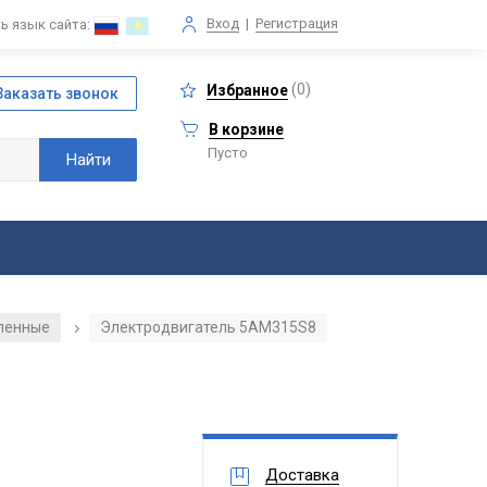
Вход
|
Регистрация
ь язык сайта:
(
0
)
Избранное
В корзине
Пусто
ленные
Электродвигатель 5АМ315S8
/
Доставка