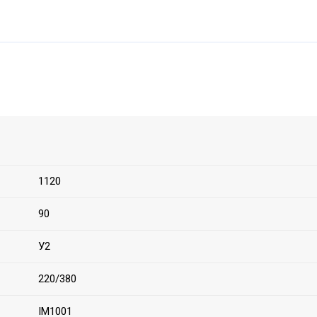
1120
90
У2
220/380
IM1001