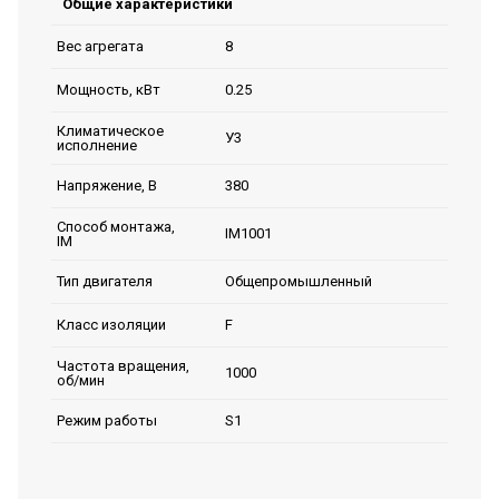
Общие характеристики
8
Вес агрегата
0.25
Мощность, кВт
Климатическое
У3
исполнение
380
Напряжение, В
Способ монтажа,
IM1001
IM
Общепромышленный
Тип двигателя
F
Класс изоляции
Частота вращения,
1000
об/мин
S1
Режим работы