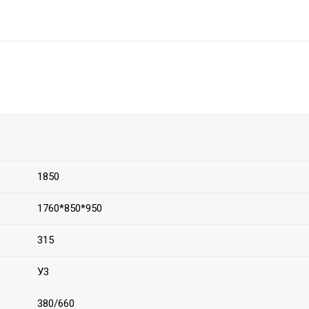
1850
1760*850*950
315
У3
380/660