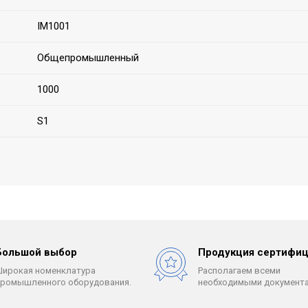
IM1001
Общепромышленный
1000
S1
Большой выбор
Продукция сертифиц
Широкая номенклатура
Располагаем всеми
промышленного оборудования.
необходимыми документа