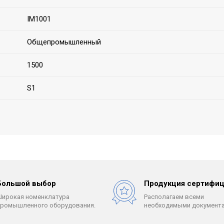
IM1001
Общепромышленный
1500
S1
Большой выбор
Продукция сертифиц
Широкая номенклатура
Располагаем всеми
промышленного оборудования.
необходимыми документа