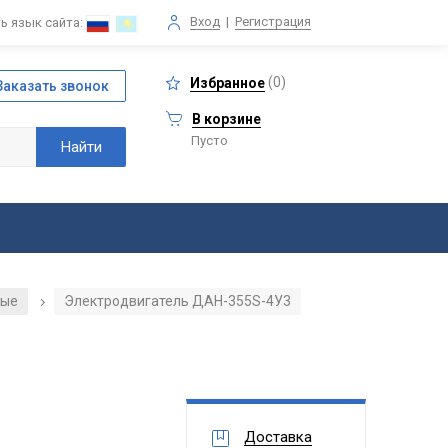
Вход
|
Регистрация
ь язык сайта:
(
0
)
Избранное
В корзине
Пусто
ные
Электродвигатель ДАН-355S-4У3
/
Доставка