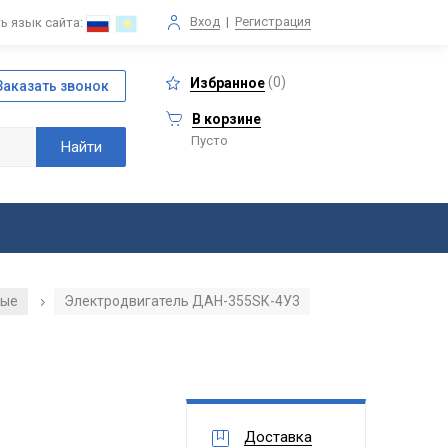
Вход
|
Регистрация
ь язык сайта:
(
0
)
Избранное
В корзине
Пусто
ные
Электродвигатель ДАН-355SК-4У3
/
Доставка