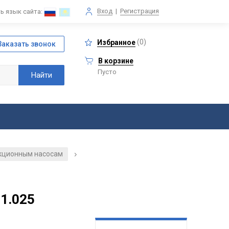
Вход
|
Регистрация
ь язык сайта:
(
0
)
Избранное
В корзине
Пусто
екционным насосам
/
1.025