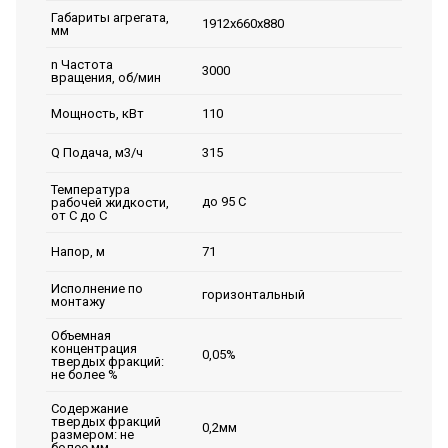
Габариты агрегата,
1912х660х880
мм
n Частота
3000
вращения, об/мин
110
Мощность, кВт
315
Q Подача, м3/ч
Температура
до 95 С
рабочей жидкости,
от С до С
71
Напор, м
Исполнение по
горизонтальный
монтажу
Объемная
концентрация
0,05%
твердых фракций:
не более %
Содержание
твердых фракций
0,2мм
размером: не
более мм