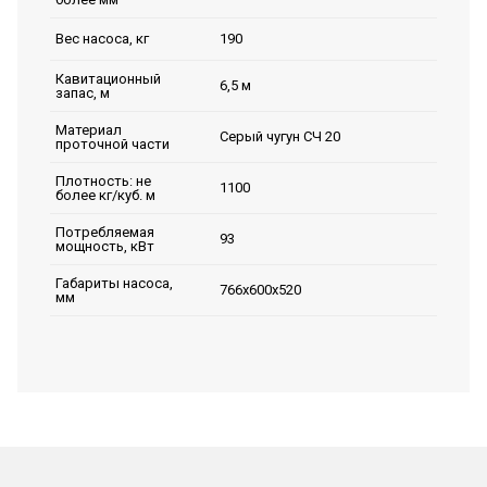
190
Вес насоса, кг
Кавитационный
6,5 м
запас, м
Материал
Серый чугун СЧ 20
проточной части
Плотность: не
1100
более кг/куб. м
Потребляемая
93
мощность, кВт
Габариты насоса,
766х600х520
мм