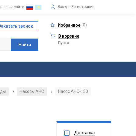
Вход
|
Регистрация
ь язык сайта:
(
0
)
Избранное
В корзине
Пусто
оды
Насосы АНС
Насос АНС-130
/
/
Доставка