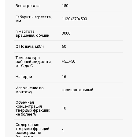
150
Вес агрегата
Габариты агрегата,
1120х270х500
мм
n Частота
3000
вращения, об/мин
60
Q Подача, м3/ч
Температура
+5...+50
рабочей жидкости,
от С до С
16
Напор, м
Исполнение по
горизонтальный
монтажу
Объемная
концентрация
10
твердых фракций:
не более %
Содержание
твердых фракций
1
размером: не
более мм