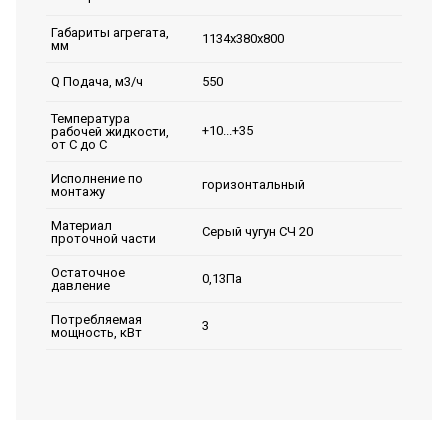
Габариты агрегата,
1134x380x800
мм
550
Q Подача, м3/ч
Температура
+10...+35
рабочей жидкости,
от С до С
Исполнение по
горизонтальный
монтажу
Материал
Серый чугун СЧ 20
проточной части
Остаточное
0,13Па
давление
Потребляемая
3
мощность, кВт