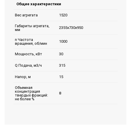
Общие характеристики
1520
Вес агрегата
Габариты агрегата,
2355х730х950
мм
n Частота
1000
вращения, об/мин
30
Мощность, кВт
315
Q Подача, м3/ч
15
Напор, м
Объемная
концентрация
8
твердых фракций:
не более %