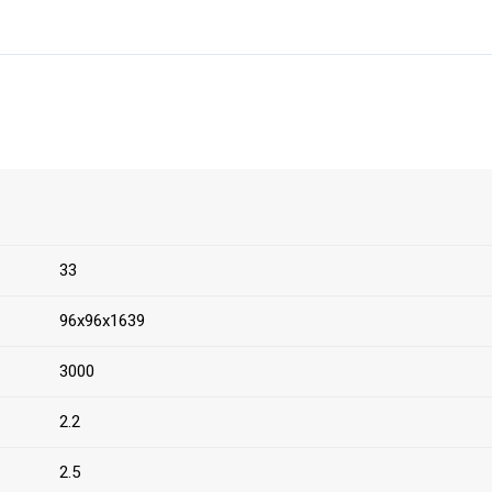
33
96х96х1639
3000
2.2
2.5