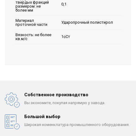
твердых фракций
0,1
размером: не
более мм
Материал
Ударопрочный полистирол
проточной части
Вязкость: не более
1сСт
кв.м/с
Собственное производство
Вы экономите, покупая
напрямую у завода.
Большой выбор
Широкая номенклатура
промышленного оборудования.