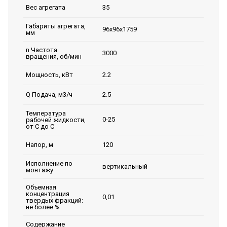
35
Вес агрегата
Габариты агрегата,
96х96х1759
мм
n Частота
3000
вращения, об/мин
2.2
Мощность, кВт
2.5
Q Подача, м3/ч
Температура
0-25
рабочей жидкости,
от С до С
120
Напор, м
Исполнение по
вертикальный
монтажу
Объемная
концентрация
0,01
твердых фракций:
не более %
Содержание