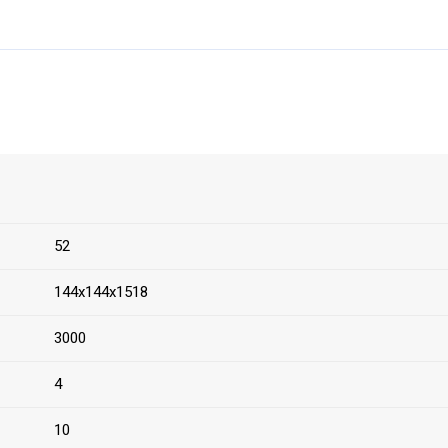
52
144х144х1518
3000
4
10