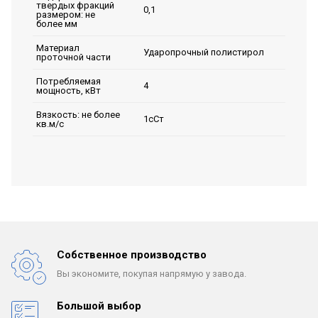
твердых фракций
0,1
размером: не
более мм
Материал
Ударопрочный полистирол
проточной части
Потребляемая
4
мощность, кВт
Вязкость: не более
1сСт
кв.м/с
Собственное производство
Вы экономите, покупая
напрямую у завода.
Большой выбор