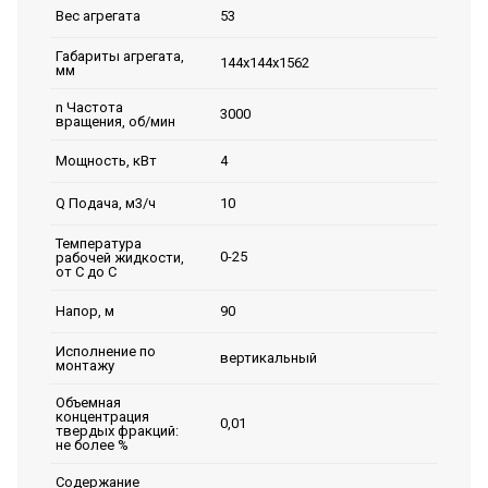
53
Вес агрегата
Габариты агрегата,
144х144х1562
мм
n Частота
3000
вращения, об/мин
4
Мощность, кВт
10
Q Подача, м3/ч
Температура
0-25
рабочей жидкости,
от С до С
90
Напор, м
Исполнение по
вертикальный
монтажу
Объемная
концентрация
0,01
твердых фракций:
не более %
Содержание