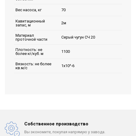
70
Вес насоса, кг
Кавитационный
2м
запас, м
Материал
Серый чугун СЧ 20
проточной части
Плотность: не
1100
более кг/куб. м
Вязкость: не более
1х10^-6
кв.м/с
Собственное производство
Вы экономите, покупая
напрямую у завода.