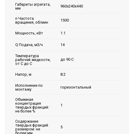
Габариты агрегата,
960х240х440
мм
n Частота
1500
вращения, об/мин
1.1
Мощность, кВт
14
Q Подача, м3/ч
Температура
до 90 С
рабочей жидкости,
от С до С
8.2
Напор, м
Исполнение по
горизонтальный
монтажу
Объемная
концентрация
1
твердых фракций:
не более %
Содержание
твердых фракций
5
размером: не
более мм