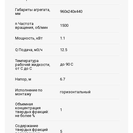
Габариты агрегата,
960х240х440
мм
n Частота
1500
вращения, об/мин
1.1
Мощность, кВт
12.5
Q Подача, м3/ч
Температура
до 90 С
рабочей жидкости,
от С до С
6.7
Напор, м
Исполнение по
горизонтальный
монтажу
Объемная
концентрация
1
твердых фракций:
не более %
Содержание
твердых фракций
5