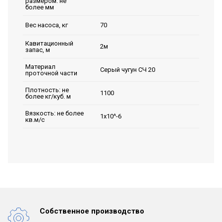
размером: не
более мм
70
Вес насоса, кг
Кавитационный
2м
запас, м
Материал
Серый чугун СЧ 20
проточной части
Плотность: не
1100
более кг/куб. м
Вязкость: не более
1х10^-6
кв.м/с
Собственное производство