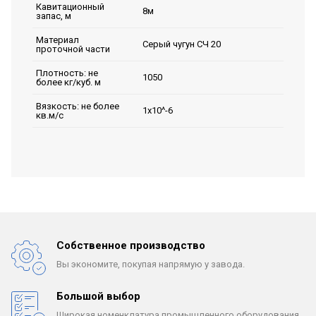
Кавитационный
8м
запас, м
Материал
Серый чугун СЧ 20
проточной части
Плотность: не
1050
более кг/куб. м
Вязкость: не более
1х10^-6
кв.м/с
Собственное производство
Вы экономите, покупая
напрямую у завода.
Большой выбор
Широкая номенклатура
промышленного оборудования.