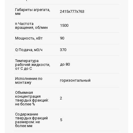
Габариты агрегата,
2415х777х763
мм
n Частота
1500
вращения, об/мин
90
Мощность, кВт
370
Q Подача, м3/ч
Температура
до 80
рабочей жидкости,
от С до С
Исполнение по
горизонтальный
монтажу
Объемная
концентрация
2
твердых фракций:
не более %
Содержание
твердых фракций
5
размером: не
более мм