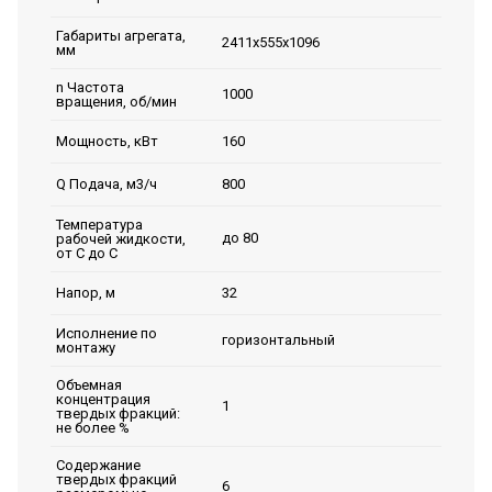
Габариты агрегата,
2411х555х1096
мм
n Частота
1000
вращения, об/мин
160
Мощность, кВт
800
Q Подача, м3/ч
Температура
до 80
рабочей жидкости,
от С до С
32
Напор, м
Исполнение по
горизонтальный
монтажу
Объемная
концентрация
1
твердых фракций:
не более %
Содержание
твердых фракций
6