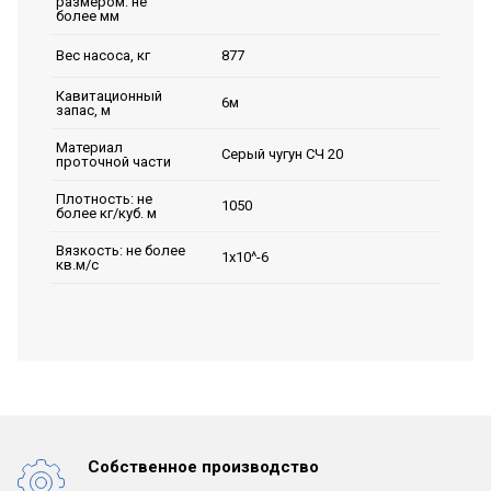
размером: не
более мм
877
Вес насоса, кг
Кавитационный
6м
запас, м
Материал
Серый чугун СЧ 20
проточной части
Плотность: не
1050
более кг/куб. м
Вязкость: не более
1х10^-6
кв.м/с
Собственное производство