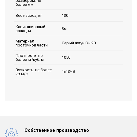
размером: не
более мм
130
Вес насоса, кг
Кавитационный
3м
запас, м
Материал
Серый чугун СЧ 20
проточной части
Плотность: не
1050
более кг/куб. м
Вязкость: не более
1х10^-6
кв.м/с
Собственное производство