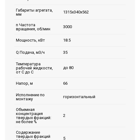
Габариты агрегата,
1315х340х562
мм
n Частота
3000
вращения, об/мин
18.5
Мощность, кВт
35
Q Подача, м3/ч
Температура
до 80
рабочей жидкости,
от С до С
66
Напор, м
Исполнение по
горизонтальный
монтажу
Объемная
концентрация
2
твердых фракций:
не более %
Содержание
твердых фракций
5