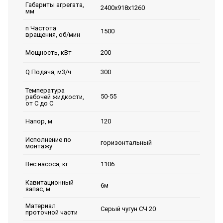
Габариты агрегата,
2400х918х1260
мм
n Частота
1500
вращения, об/мин
200
Мощность, кВт
300
Q Подача, м3/ч
Температура
50-55
рабочей жидкости,
от С до С
120
Напор, м
Исполнение по
горизонтальный
монтажу
1106
Вес насоса, кг
Кавитационный
6м
запас, м
Материал
Серый чугун СЧ 20
проточной части