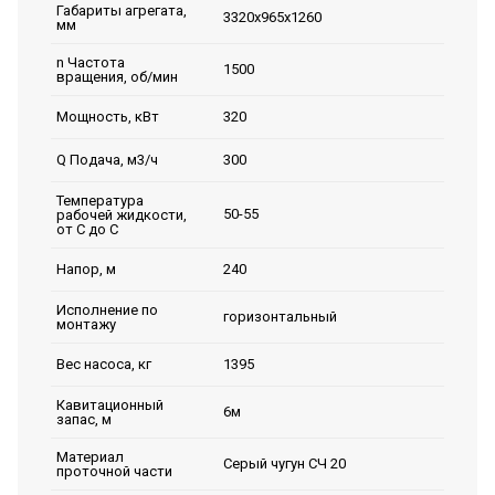
Габариты агрегата,
3320х965х1260
мм
n Частота
1500
вращения, об/мин
320
Мощность, кВт
300
Q Подача, м3/ч
Температура
50-55
рабочей жидкости,
от С до С
240
Напор, м
Исполнение по
горизонтальный
монтажу
1395
Вес насоса, кг
Кавитационный
6м
запас, м
Материал
Серый чугун СЧ 20
проточной части