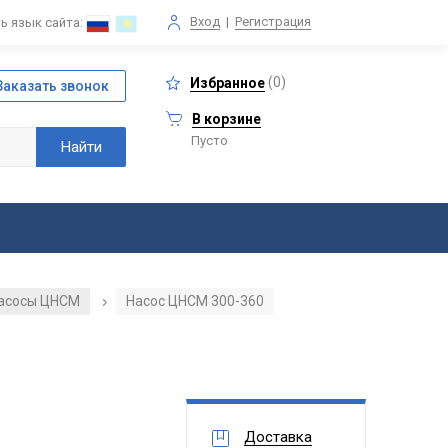
Вход
|
Регистрация
ь язык сайта:
(
0
)
Избранное
В корзине
Пусто
асосы ЦНСМ
Насос ЦНСМ 300-360
/
Доставка