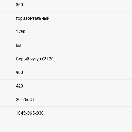
360
горизонтальный
1750
6м
Серый чугун СЧ 20
900
420
20-25сСТ
1845х865х830