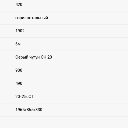
420
горизонтальный
1902
6м
Серый чугун СЧ 20
900
490
20-25сСТ
1965х865х830