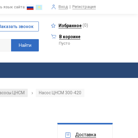
Вход
|
Регистрация
ь язык сайта:
(
0
)
Избранное
В корзине
Пусто
асосы ЦНСМ
Насос ЦНСМ 300-420
/
Доставка