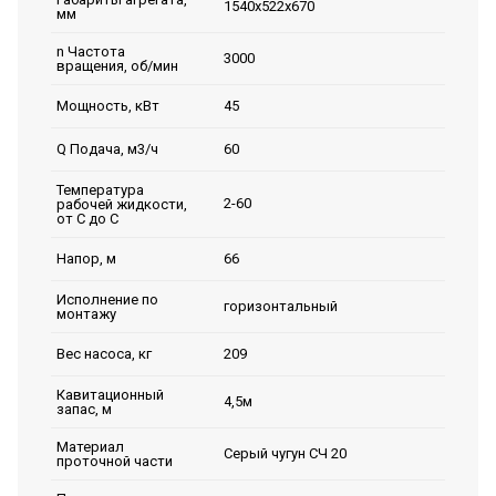
1540х522х670
мм
n Частота
3000
вращения, об/мин
45
Мощность, кВт
60
Q Подача, м3/ч
Температура
2-60
рабочей жидкости,
от С до С
66
Напор, м
Исполнение по
горизонтальный
монтажу
209
Вес насоса, кг
Кавитационный
4,5м
запас, м
Материал
Серый чугун СЧ 20
проточной части