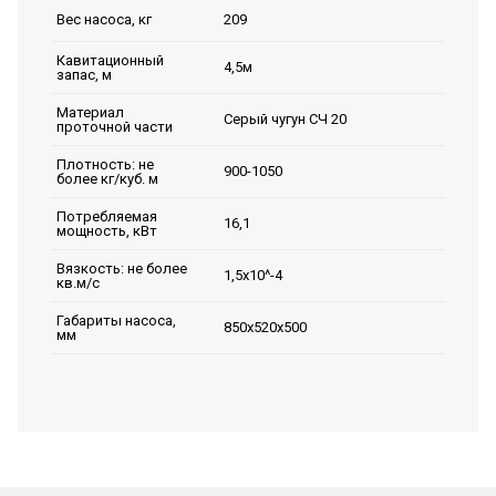
209
Вес насоса, кг
Кавитационный
4,5м
запас, м
Материал
Серый чугун СЧ 20
проточной части
Плотность: не
900-1050
более кг/куб. м
Потребляемая
16,1
мощность, кВт
Вязкость: не более
1,5х10^-4
кв.м/с
Габариты насоса,
850х520х500
мм