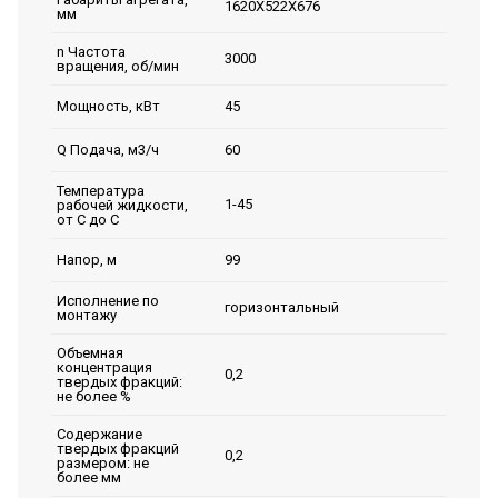
1620Х522Х676
мм
n Частота
3000
вращения, об/мин
45
Мощность, кВт
60
Q Подача, м3/ч
Температура
1-45
рабочей жидкости,
от С до С
99
Напор, м
Исполнение по
горизонтальный
монтажу
Объемная
концентрация
0,2
твердых фракций:
не более %
Содержание
твердых фракций
0,2
размером: не
более мм