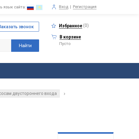
Вход
|
Регистрация
ь язык сайта:
(
0
)
Избранное
В корзине
Пусто
асосам двустороннего входа
/