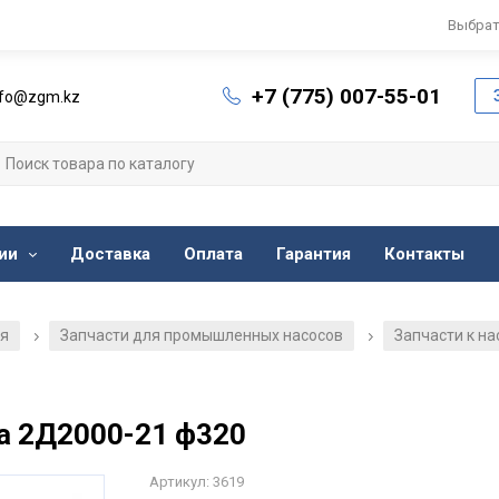
Выбрат
+7 (775) 007-55-01
nfo@zgm.kz
ии
Доставка
Оплата
Гарантия
Контакты
ия
Запчасти для промышленных насосов
Запчасти к н
/
/
а 2Д2000-21 ф320
Артикул: 3619