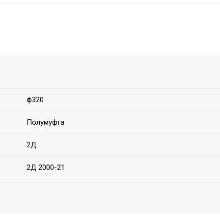
ф320
Полумуфта
2Д
2Д 2000-21