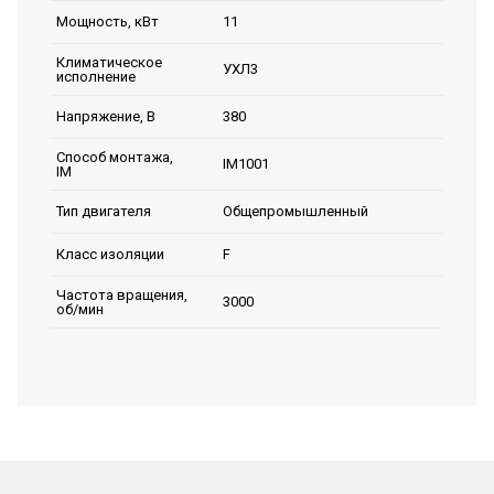
11
Мощность, кВт
Климатическое
УХЛ3
исполнение
380
Напряжение, В
Способ монтажа,
IM1001
IM
Общепромышленный
Тип двигателя
F
Класс изоляции
Частота вращения,
3000
об/мин