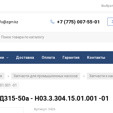
Выбрат
+7 (775) 007-55-01
nfo@zgm.kz
ии
Доставка
Оплата
Гарантия
Контакты
ия
Запчасти для промышленных насосов
Запчасти к н
/
/
01.001 -01
Д315-50а - Н03.3.304.15.01.001 -01
Артикул: 3426