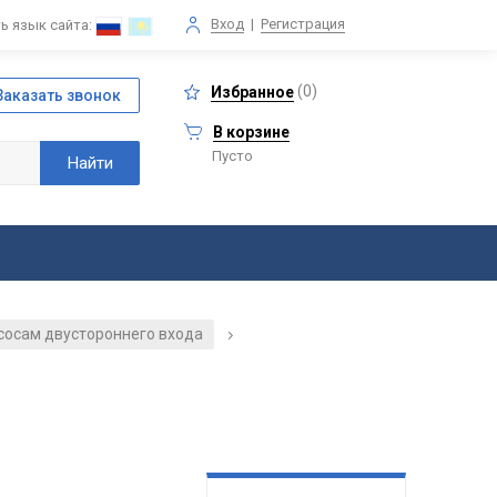
Вход
|
Регистрация
ь язык сайта:
(
0
)
Избранное
В корзине
Пусто
асосам двустороннего входа
/