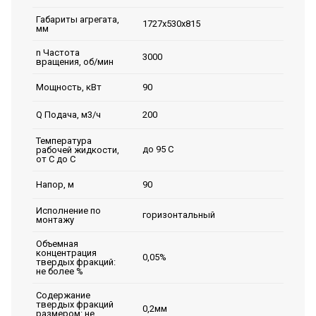
Габариты агрегата,
1727х530х815
мм
n Частота
3000
вращения, об/мин
90
Мощность, кВт
200
Q Подача, м3/ч
Температура
до 95 С
рабочей жидкости,
от С до С
90
Напор, м
Исполнение по
горизонтальный
монтажу
Объемная
концентрация
0,05%
твердых фракций:
не более %
Содержание
твердых фракций
0,2мм
размером: не