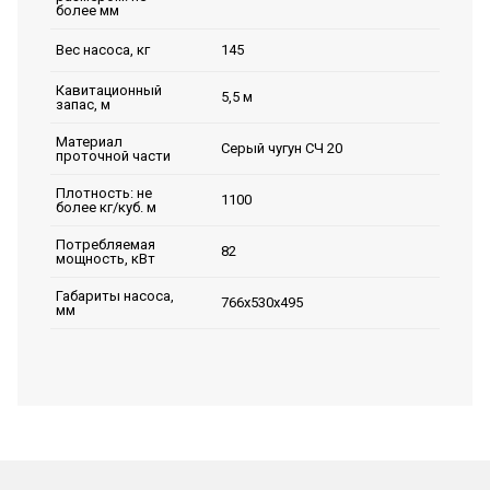
более мм
145
Вес насоса, кг
Кавитационный
5,5 м
запас, м
Материал
Серый чугун СЧ 20
проточной части
Плотность: не
1100
более кг/куб. м
Потребляемая
82
мощность, кВт
Габариты насоса,
766х530х495
мм