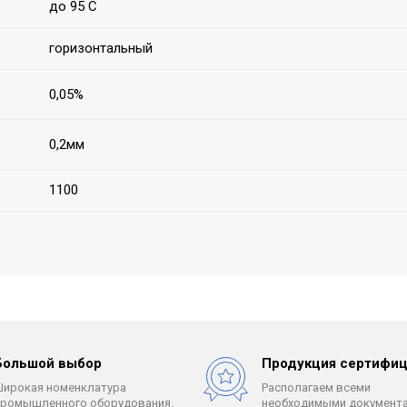
до 95 С
горизонтальный
0,05%
0,2мм
1100
Большой выбор
Продукция сертифиц
Широкая номенклатура
Располагаем всеми
промышленного оборудования.
необходимыми документа