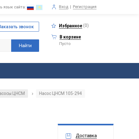
Вход
|
Регистрация
ь язык сайта:
(
0
)
Избранное
В корзине
Пусто
асосы ЦНСМ
Насос ЦНСМ 105-294
/
Доставка