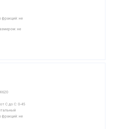
 фракций: не
азмером: не
Х620
от С до С:
0-45
нтальный
 фракций: не