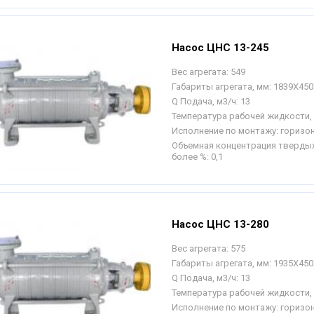
Насос ЦНС 13-245
Вес агрегата:
549
Габариты агрегата, мм:
1839Х450
Q Подача, м3/ч:
13
Температура рабочей жидкости, 
Исполнение по монтажу:
горизо
Объемная концентрация твердых
более %:
0,1
Насос ЦНС 13-280
Вес агрегата:
575
Габариты агрегата, мм:
1935Х450
Q Подача, м3/ч:
13
Температура рабочей жидкости, 
Исполнение по монтажу:
горизо