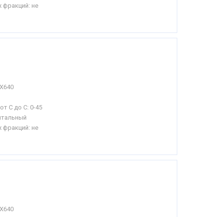
 фракций: не
Х640
от С до С:
0-45
нтальный
 фракций: не
Х640