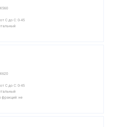
Х560
от С до С:
0-45
нтальный
Х620
от С до С:
0-45
нтальный
 фракций: не