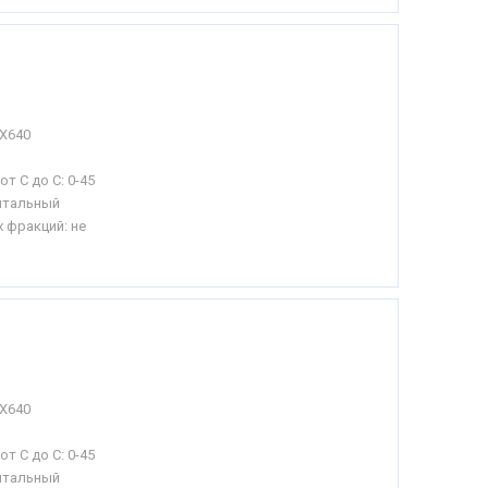
Х640
от С до С:
0-45
нтальный
 фракций: не
Х640
от С до С:
0-45
нтальный