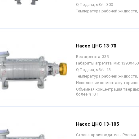
Q Подача, м3/ч:
300
Температура рабочей жидкости, 
Насос ЦНС 13-70
Вес агрегата:
335
Габариты агрегата, мм:
1390Х450
Q Подача, м3/ч:
13
Температура рабочей жидкости, 
Исполнение по монтажу:
горизо
Объемная концентрация твердых
более %:
0,1
Насос ЦНС 13-105
Страна-производитель:
Россия