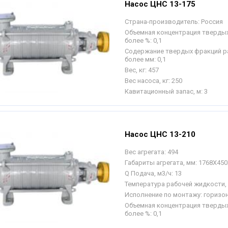
Насос ЦНС 13-175
Страна-производитель:
Россия
Объемная концентрация твердых
более %:
0,1
Содержание твердых фракций р
более мм:
0,1
Вес, кг:
457
Вес насоса, кг:
250
Кавитационный запас, м:
3
Насос ЦНС 13-210
Вес агрегата:
494
Габариты агрегата, мм:
1768Х450
Q Подача, м3/ч:
13
Температура рабочей жидкости, 
Исполнение по монтажу:
горизо
Объемная концентрация твердых
более %:
0,1