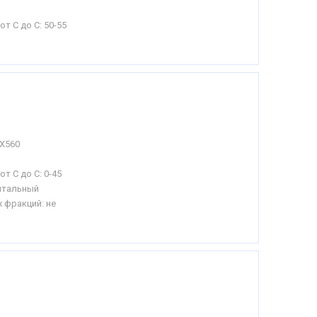
от С до С:
50-55
Х560
от С до С:
0-45
нтальный
 фракций: не