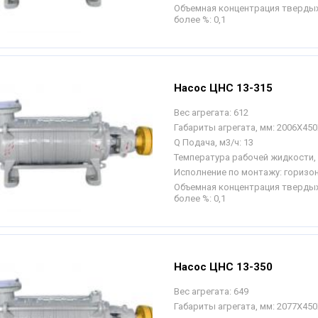
Объемная концентрация твердых
более %:
0,1
Насос ЦНС 13-315
Вес агрегата:
612
Габариты агрегата, мм:
2006Х450
Q Подача, м3/ч:
13
Температура рабочей жидкости, 
Исполнение по монтажу:
горизо
Объемная концентрация твердых
более %:
0,1
Насос ЦНС 13-350
Вес агрегата:
649
Габариты агрегата, мм:
2077Х450