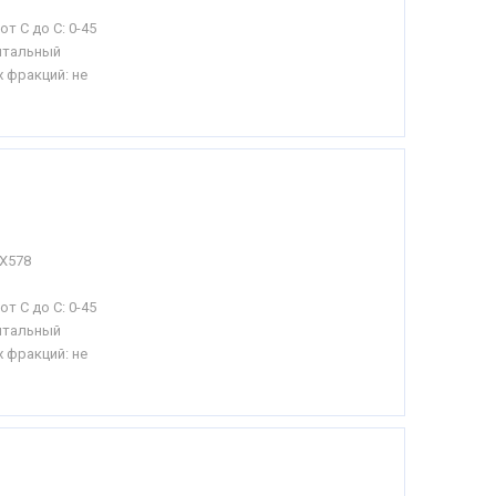
от С до С:
0-45
нтальный
 фракций: не
Х578
от С до С:
0-45
нтальный
 фракций: не