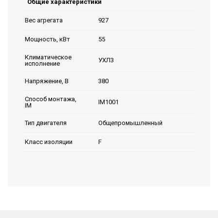
Общие характеристики
927
Вес агрегата
55
Мощность, кВт
Климатическое
УХЛ3
исполнение
380
Напряжение, В
Способ монтажа,
IM1001
IM
Общепромышленный
Тип двигателя
F
Класс изоляции