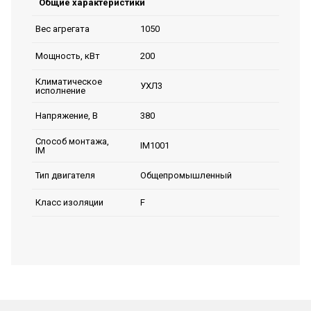
Общие характеристики
1050
Вес агрегата
200
Мощность, кВт
Климатическое
УХЛ3
исполнение
380
Напряжение, В
Способ монтажа,
IM1001
IM
Общепромышленный
Тип двигателя
F
Класс изоляции